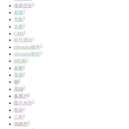
4
搜索优化
3
相册
3
导航
3
大图
3
CMS
3
邮件通知
3
zblogphp插件
3
zblogphp教程
2
MD风
2
多图
2
美观
2
萌
2
高端
2
多用户
2
图片水印
2
图床
2
三栏
2
伪静态