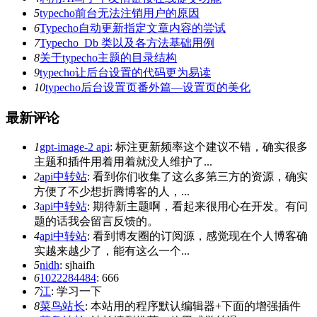
5
typecho前台无法注销用户的原因
6
Typecho自动更新指定文章内容的尝试
7
Typecho_Db 类以及各方法基础用例
8
关于typecho主题的目录结构
9
typecho让后台设置的代码更为易读
10
typecho后台设置页番外篇—设置页的美化
最新评论
1
gpt-image-2 api
: 标注更新频率这个建议不错，确实很多
主题和插件用着用着就没人维护了...
2
api中转站
: 看到你们收集了这么多第三方的资源，确实
方便了不少想折腾博客的人，...
3
api中转站
: 期待新主题啊，看起来很用心在开发。有问
题的话我会留言反馈的。
4
api中转站
: 看到博友圈的订阅源，感觉现在个人博客确
实越来越少了，能有这么一个...
5
nidh
: sjhaifh
6
1022284484
: 666
7
江
: 学习一下
8
菜鸟站长
: 本站用的程序默认编辑器+下面的增强插件