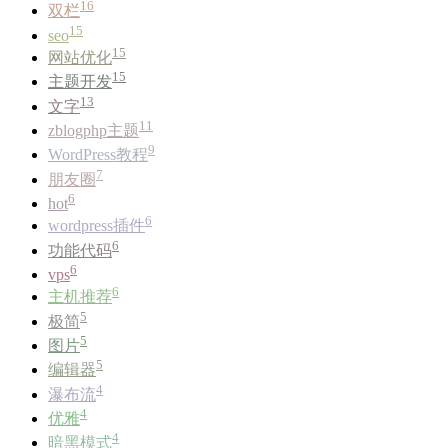
16
双栏
15
seo
15
网站优化
15
主题开发
13
文字
11
zblogphp主题
9
WordPress教程
7
朋友圈
6
hot
6
wordpress插件
6
功能代码
6
vps
6
主机推荐
5
极简
5
图片
5
编辑器
4
瀑布流
4
优雅
4
暗黑模式