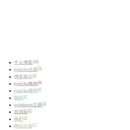
144
个人博客
70
typecho主题
69
博客展示
48
typecho教程
47
typecho插件
37
简约
33
wordpress主题
27
自适应
20
单栏
17
网站运营