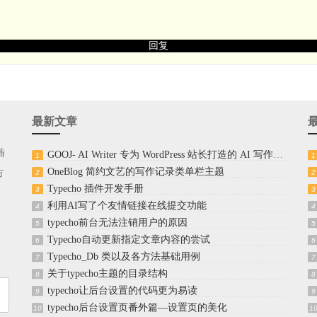
回复
最新文章
插
GOOJ- AI Writer 专为 WordPress 站长打造的 AI 写作插件
1
1
OneBlog 简约文艺的写作记录类单栏主题
方
2
2
Typecho 插件开发手册
3
3
利用AI写了个友情链接在线提交功能
4
4
typecho前台无法注销用户的原因
5
5
Typecho自动更新指定文章内容的尝试
6
6
Typecho_Db 类以及各方法基础用例
7
7
关于typecho主题的目录结构
8
8
typecho让后台设置的代码更为易读
9
9
typecho后台设置页番外篇—设置页的美化
10
1