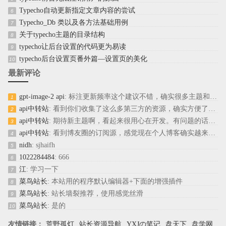
Typecho自动更新指定文章内容的尝试
6
Typecho_Db 类以及各方法基础用例
7
关于typecho主题的目录结构
8
typecho让后台设置的代码更为易读
9
typecho后台设置页番外篇—设置页的美化
10
最新评论
gpt-image-2 api
: 标注更新频率这个建议不错，确实很多主题和插件用着用着就没人维护了...
1
api中转站
: 看到你们收集了这么多第三方的资源，确实方便了不少想折腾博客的人，...
2
api中转站
: 期待新主题啊，看起来很用心在开发。有问题的话我会留言反馈的。
3
api中转站
: 看到博友圈的订阅源，感觉现在个人博客确实越来越少了，能有这么一个...
4
nidh
: sjhaifh
5
1022284484
: 666
6
江
: 学习一下
7
菜鸟站长
: 本站用的程序默认编辑器+下面的增强插件
8
菜鸟站长
: 站长墙裂推荐，使用感觉丝滑
9
菜鸟站长
: 是的
10
友情链接：
荒野孤灯
站长资源导航
YXJの笔记
盘天下
盘学网